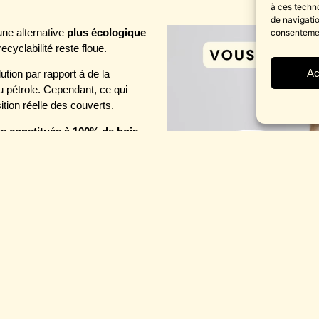
à ces techn
de navigatio
ne alternative
plus écologique
consentement
ecyclabilité reste floue.
Ac
tion par rapport à de la
du pétrole. Cependant, ce qui
tion réelle des couverts.
s constitués à 100% de bois
 dire tout le temps) issus de
 avons rédigé un article complet
ue.
 autour des
 bois