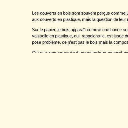
Les couverts en bois sont souvent perçus comme u
aux couverts en plastique, mais la question de leur r
Sur le papier, le bois apparaît comme une bonne solu
vaisselle en plastique, qui, rappelons-le, est issue 
pose problème, ce n’est pas le bois mais la composi
Car non,
vos couverts à usage unique ne sont pa
ou de bambou
! Ils sont généralement (pour ne pas
bambou ou de bois reconstitué.
Si vous souhaitez en savoir plus sur ce sujet, nous
sur les couverts en bois et en bambou à usage uniq
Article : La vérité
couverts en